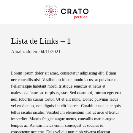
Lista de Links – 1
Termo de Pesquisa
Atualizado em 04/11/2021
Lorem ipsum dolor sit amet, consectetur adipiscing elit. Etiam
nec convallis nisl. Vestibulum id commodo lacus, at pulvinar dui.
Categorias gerais
Pellentesque habitant morbi tristique senectus et netus et
malesuada fames ac turpis egestas. Sed quam mi, rutrum eget erat
nec, lobortis cursus tortor. Ut et elit nunc. Donec pulvinar lacus
vel ex dictum, non dignissim elit laoreet. Curabitur non ante quis
tellus iaculis iaculis. Vestibulum elementum nisl ut arcu efficitur
Filtros
imperdiet. Mauris feugiat augue metus, convallis mattis augue
tempus ac. Aenean metus enim, consequat ut sodales id,
consectetur nec erat. Duis vel dui non nibh viverra placerat.