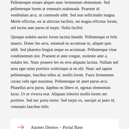
Pellentesque ornare aliquet nunc fermentum elementum. Sed
pellentesque lorem at venenatis malesuada. Praesent id
vestibulum arcu, ut commodo nibh. Sed non sollicitudin magna.
Morbi efficitur, est at ultricies facilisis, est magna efficitur lorem,
sed luctus ante purus id turpis. Nulla facilisi.
Quisque sodales auctor lorem lacinia blandit. Pellentesque et felis
mauris. Donec leo arcu, euismod eu accumsan in, aliquet quis
nibh. Sed pharetra feugiat neque eu accumsan. Pellentesque vitae
condimentum nisi. Praesent et ante congue, molestie ante a,
sodales leo. Nunc posuere leo eu eros aliquam lacinia. Nullam sed
urna eget enim porttitor scelerisque at eu elit. Nunc sed sapien
pellentesque, faucibus tellus at, mollis lorem. Fusce fermentum
cursus velit eget maximus. Pellentesque sit amet purus arcu.
Phasellus arcu purus, dapibus eu libero et, egestas elementum
lacus. Ut ut viverra erat. Aliquam lobortis mollis lorem nec
porttitor. Sed nec porta tortor. Sed turpis ex, suscipit ut justo id,
venenatis faucibus felis.
Ajustes Diretos – Portal Base