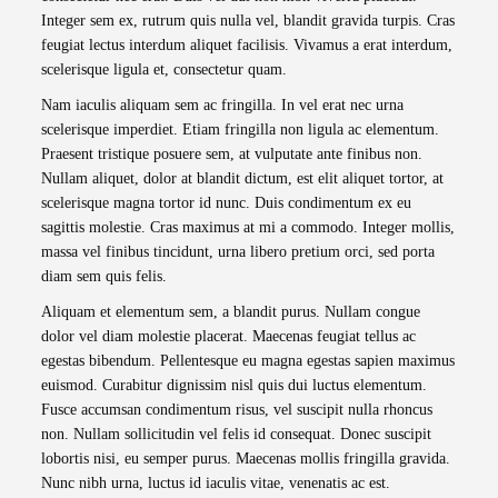
Integer sem ex, rutrum quis nulla vel, blandit gravida turpis. Cras
feugiat lectus interdum aliquet facilisis. Vivamus a erat interdum,
scelerisque ligula et, consectetur quam.
Nam iaculis aliquam sem ac fringilla. In vel erat nec urna
scelerisque imperdiet. Etiam fringilla non ligula ac elementum.
Praesent tristique posuere sem, at vulputate ante finibus non.
Nullam aliquet, dolor at blandit dictum, est elit aliquet tortor, at
scelerisque magna tortor id nunc. Duis condimentum ex eu
sagittis molestie. Cras maximus at mi a commodo. Integer mollis,
massa vel finibus tincidunt, urna libero pretium orci, sed porta
diam sem quis felis.
Aliquam et elementum sem, a blandit purus. Nullam congue
dolor vel diam molestie placerat. Maecenas feugiat tellus ac
egestas bibendum. Pellentesque eu magna egestas sapien maximus
euismod. Curabitur dignissim nisl quis dui luctus elementum.
Fusce accumsan condimentum risus, vel suscipit nulla rhoncus
non. Nullam sollicitudin vel felis id consequat. Donec suscipit
lobortis nisi, eu semper purus. Maecenas mollis fringilla gravida.
Nunc nibh urna, luctus id iaculis vitae, venenatis ac est.