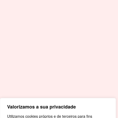
F.
+351 245 996 679
E.
geral@cm-crato.pt
Acessos Rápidos
Portal da Educação
Covid-19
Livro de Reclamações
Mapa de Site
Política de Privacidade
Valorizamos a sua privacidade
Utilizamos cookies próprios e de terceiros para fins