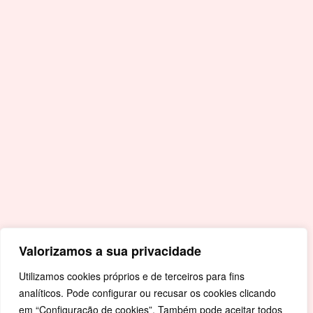
F.
+351 245 996 679
E.
geral@cm-crato.pt
Acessos Rápidos
Portal da Educação
Covid-19
Livro de Reclamações
Mapa de Site
Política de Privacidade
Valorizamos a sua privacidade
Utilizamos cookies próprios e de terceiros para fins
analíticos. Pode configurar ou recusar os cookies clicando
em “Configuração de cookies”. Também pode aceitar todos