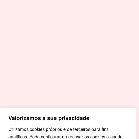
nacional
F.
+351 245 996 679
E.
geral@cm-crato.pt
Acessos Rápidos
Portal da Educação
Covid-19
Livro de Reclamações
Mapa de Site
Política de Privacidade
Valorizamos a sua privacidade
Utilizamos cookies próprios e de terceiros para fins
analíticos. Pode configurar ou recusar os cookies clicando