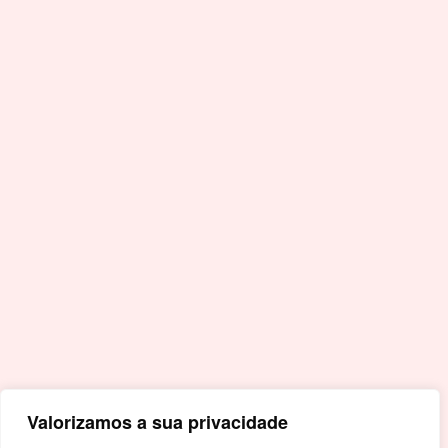
nacional
F.
+351 245 996 679
E.
geral@cm-crato.pt
Acessos Rápidos
Portal da Educação
Covid-19
Livro de Reclamações
Mapa de Site
Política de Privacidade
Valorizamos a sua privacidade