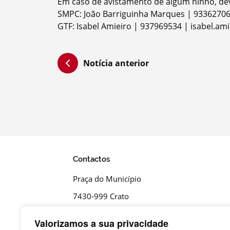
Em caso de avistamento de algum ninho, dev
Filtros
SMPC: João Barriguinha Marques | 9336270
GTF: Isabel Amieiro | 937969534 | isabel.am
Notícia anterior
Contactos
Praça do Município
7430-999 Crato
T.
Valorizamos a sua privacidade
+351 245 990 110 - Chamada para a rede fi