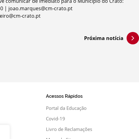
e comunicar de imediato para o Município do Crato:
60 | joao.marques@cm-crato.pt
ieiro@cm-crato.pt
Próxima notícia
Acessos Rápidos
Portal da Educação
Covid-19
Livro de Reclamações
xa