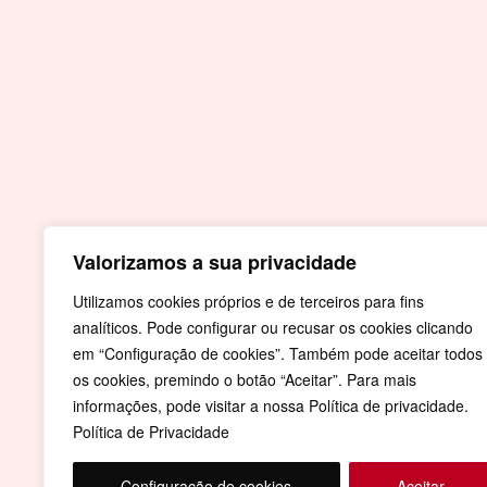
Contactos
Praça do Município
7430-999 Crato
T.
Valorizamos a sua privacidade
+351 245 990 110 - Chamada para a rede fi
nacional
Utilizamos cookies próprios e de terceiros para fins
analíticos. Pode configurar ou recusar os cookies clicando
F.
+351 245 996 679
em “Configuração de cookies”. Também pode aceitar todos
E.
geral@cm-crato.pt
os cookies, premindo o botão “Aceitar”. Para mais
informações, pode visitar a nossa Política de privacidade.
Política de Privacidade
Configuração de cookies
Aceitar