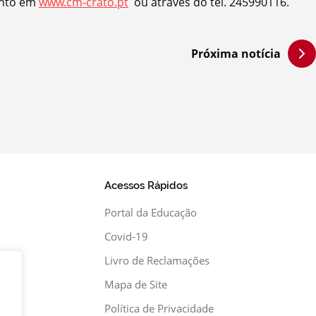
ento em
www.cm-crato.pt
ou através do tel. 245990116.
Próxima notícia
Acessos Rápidos
Portal da Educação
Covid-19
Livro de Reclamações
xa
Mapa de Site
Política de Privacidade