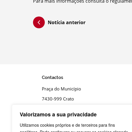
Para mais informações consulta o regulam
Notícia anterior
Contactos
Praça do Município
7430-999 Crato
T.
Valorizamos a sua privacidade
+351 245 990 110 - Chamada para a rede fi
nacional
Utilizamos cookies próprios e de terceiros para fins