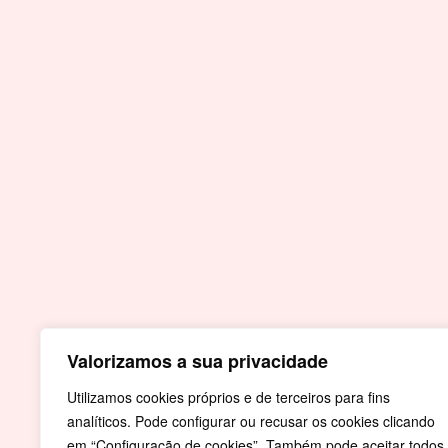
Notícia anterior
Contactos
Praça do Município
7430-999 Crato
T.
Valorizamos a sua privacidade
+351 245 990 110 - Chamada para a rede fi
nacional
Utilizamos cookies próprios e de terceiros para fins
analíticos. Pode configurar ou recusar os cookies clicando
F.
+351 245 996 679
em “Configuração de cookies”. Também pode aceitar todos