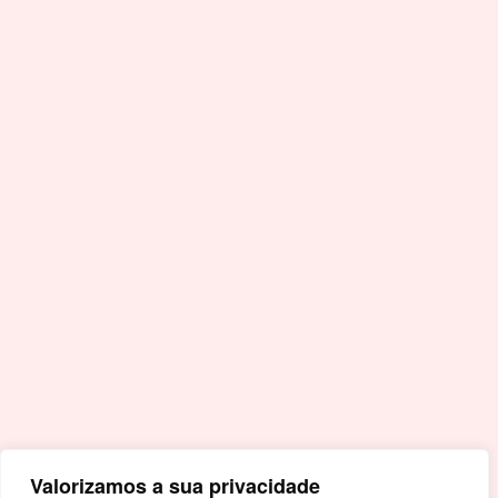
nacional
F.
+351 245 996 679
E.
geral@cm-crato.pt
Acessos Rápidos
Portal da Educação
Covid-19
Livro de Reclamações
Mapa de Site
Política de Privacidade
Valorizamos a sua privacidade