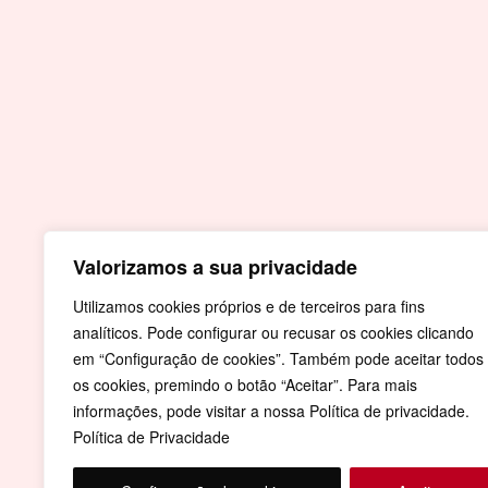
Contactos
Praça do Município
7430-999 Crato
T.
Valorizamos a sua privacidade
+351 245 990 110 - Chamada para a rede fi
nacional
Utilizamos cookies próprios e de terceiros para fins
analíticos. Pode configurar ou recusar os cookies clicando
F.
+351 245 996 679
em “Configuração de cookies”. Também pode aceitar todos
E.
geral@cm-crato.pt
os cookies, premindo o botão “Aceitar”. Para mais
informações, pode visitar a nossa Política de privacidade.
Política de Privacidade