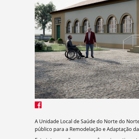
Termo de Pesquisa
A Unidade Local de Saúde do Norte do Norte
Categorias gerais
público para a Remodelação e Adaptação das