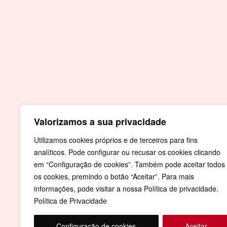
Contactos
Praça do Município
7430-999 Crato
T.
Valorizamos a sua privacidade
+351 245 990 110 - Chamada para a rede fi
nacional
Utilizamos cookies próprios e de terceiros para fins
analíticos. Pode configurar ou recusar os cookies clicando
F.
+351 245 996 679
em “Configuração de cookies”. Também pode aceitar todos
E.
geral@cm-crato.pt
os cookies, premindo o botão “Aceitar”. Para mais
informações, pode visitar a nossa Política de privacidade.
Política de Privacidade
Configuração de cookies
Aceitar