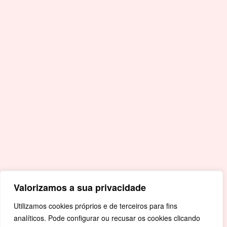
E.
geral@cm-crato.pt
Acessos Rápidos
Portal da Educação
Covid-19
Livro de Reclamações
Mapa de Site
Política de Privacidade
Valorizamos a sua privacidade
Utilizamos cookies próprios e de terceiros para fins
analíticos. Pode configurar ou recusar os cookies clicando