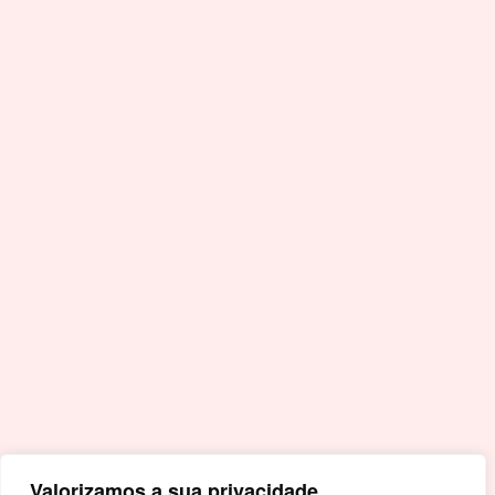
T.
+351 245 990 110 - Chamada para a rede fixa
nacional
F.
+351 245 996 679
E.
geral@cm-crato.pt
Acessos Rápidos
Portal da Educação
Covid-19
Livro de Reclamações
Mapa de Site
Política de Privacidade
Valorizamos a sua privacidade