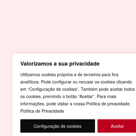
Contactos
Praça do Município
7430-999 Crato
T.
Valorizamos a sua privacidade
+351 245 990 110 - Chamada para a rede fi
nacional
Utilizamos cookies próprios e de terceiros para fins
analíticos. Pode configurar ou recusar os cookies clicando
F.
+351 245 996 679
em “Configuração de cookies”. Também pode aceitar todos
E.
geral@cm-crato.pt
os cookies, premindo o botão “Aceitar”. Para mais
informações, pode visitar a nossa Política de privacidade.
Política de Privacidade
Configuração de cookies
Aceitar