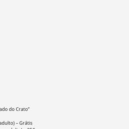
rado do Crato”
dulto) – Grátis