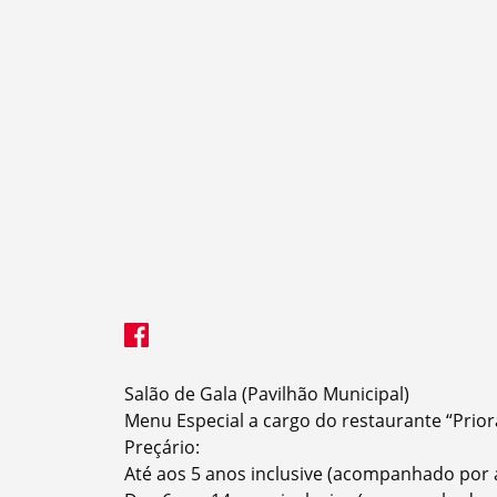
Termo de Pesquisa
Salão de Gala (Pavilhão Municipal)
Menu Especial a cargo do restaurante “Prio
Preçário:
Categorias gerais
Até aos 5 anos inclusive (acompanhado por a