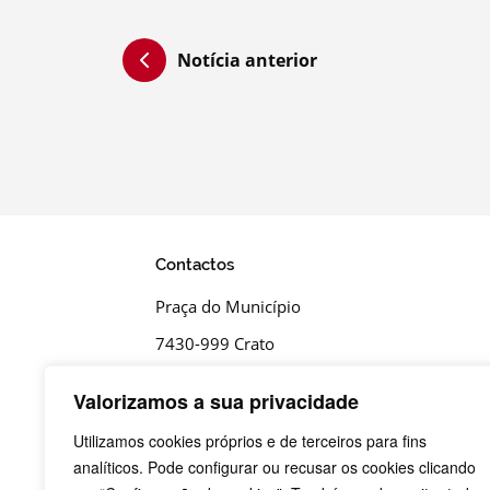
Notícia anterior
Contactos
Praça do Município
7430-999 Crato
T.
Valorizamos a sua privacidade
+351 245 990 110 - Chamada para a rede fi
nacional
Utilizamos cookies próprios e de terceiros para fins
analíticos. Pode configurar ou recusar os cookies clicando
F.
+351 245 996 679