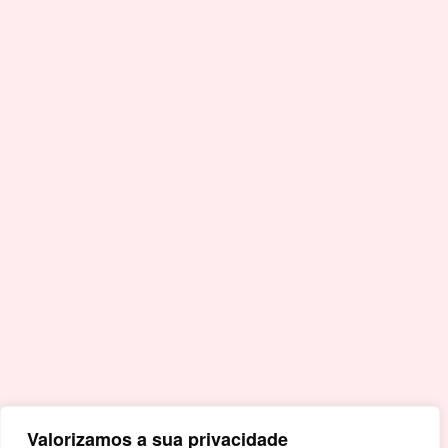
T.
+351 245 990 110 - Chamada para a rede fixa
nacional
F.
+351 245 996 679
E.
geral@cm-crato.pt
Acessos Rápidos
Portal da Educação
Covid-19
Livro de Reclamações
Mapa de Site
Política de Privacidade
Valorizamos a sua privacidade