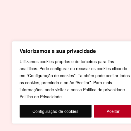
Contactos
Praça do Município
7430-999 Crato
T.
Valorizamos a sua privacidade
+351 245 990 110 - Chamada para a rede fi
nacional
Utilizamos cookies próprios e de terceiros para fins
analíticos. Pode configurar ou recusar os cookies clicando
F.
+351 245 996 679
em “Configuração de cookies”. Também pode aceitar todos
E.
geral@cm-crato.pt
os cookies, premindo o botão “Aceitar”. Para mais
informações, pode visitar a nossa Política de privacidade.
Política de Privacidade
Configuração de cookies
Aceitar