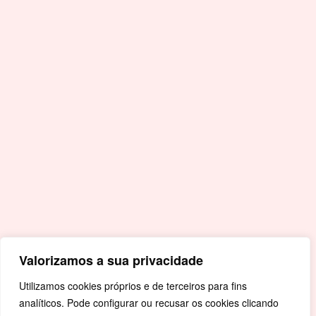
E.
geral@cm-crato.pt
Acessos Rápidos
Portal da Educação
Covid-19
Livro de Reclamações
Mapa de Site
Política de Privacidade
Valorizamos a sua privacidade
Utilizamos cookies próprios e de terceiros para fins
analíticos. Pode configurar ou recusar os cookies clicando