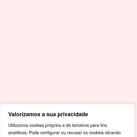
E.
geral@cm-crato.pt
Acessos Rápidos
Portal da Educação
Covid-19
Livro de Reclamações
Mapa de Site
Política de Privacidade
Valorizamos a sua privacidade
Utilizamos cookies próprios e de terceiros para fins
analíticos. Pode configurar ou recusar os cookies clicando