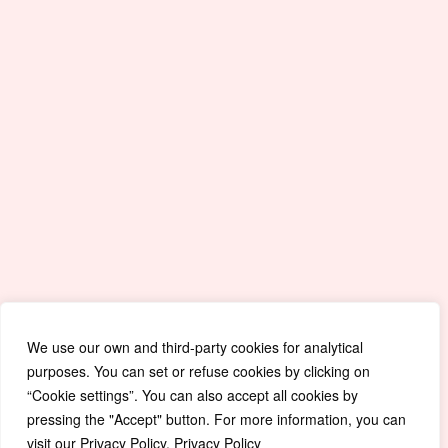
F.
+351 245 996 679
E.
geral@cm-crato.pt
Quick Accesses
Mapa de Site
Portal da Educação
Covid-19
Livro de Reclamações
Política de Privacidade
We use our own and third-party cookies for analytical
purposes. You can set or refuse cookies by clicking on
“Cookie settings”. You can also accept all cookies by
pressing the "Accept" button. For more information, you can
visit our Privacy Policy. Privacy Policy