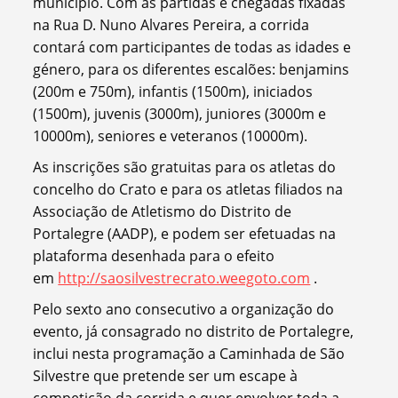
município. Com as partidas e chegadas fixadas
na Rua D. Nuno Alvares Pereira, a corrida
contará com participantes de todas as idades e
género, para os diferentes escalões: benjamins
(200m e 750m), infantis (1500m), iniciados
(1500m), juvenis (3000m), juniores (3000m e
10000m), seniores e veteranos (10000m).
As inscrições são gratuitas para os atletas do
concelho do Crato e para os atletas filiados na
Associação de Atletismo do Distrito de
Portalegre (AADP), e podem ser efetuadas na
plataforma desenhada para o efeito
em
http://saosilvestrecrato.weegoto.com
.
Pelo sexto ano consecutivo a organização do
evento, já consagrado no distrito de Portalegre,
inclui nesta programação a Caminhada de São
Silvestre que pretende ser um escape à
competição da corrida e quer envolver toda a